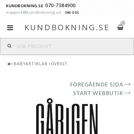
070-7384900
KUNDBOKNING.SE
support@kundbokning.se
OM OSS
0
KUNDBOKNING.SE
Toggle
navigation
BABYARTIKLAR
ÖVRIGT
FÖREGÅENDE SIDA
START WEBBUTIK