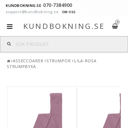
070-7384900
KUNDBOKNING.SE
support@kundbokning.se
OM OSS
0
KUNDBOKNING.SE
Toggle
navigation
ASSECCOARER
STRUMPOR
LILA-ROSA
STRUMPBYXA